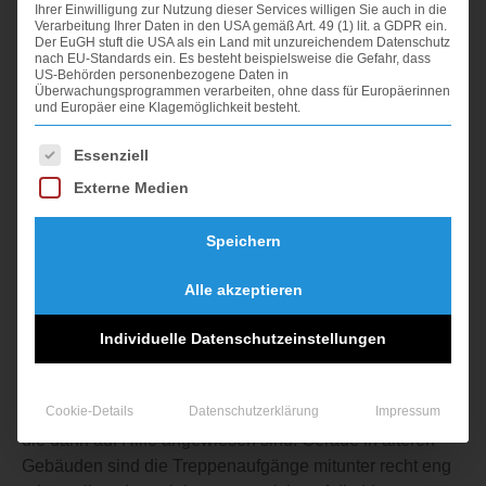
Ihrer Einwilligung zur Nutzung dieser Services willigen Sie auch in die
Verarbeitung Ihrer Daten in den USA gemäß Art. 49 (1) lit. a GDPR ein.
Der EuGH stuft die USA als ein Land mit unzureichendem Datenschutz
nach EU-Standards ein. Es besteht beispielsweise die Gefahr, dass
US-Behörden personenbezogene Daten in
Überwachungsprogrammen verarbeiten, ohne dass für Europäerinnen
TREPPENLIFTE LASSEN SICH
und Europäer eine Klagemöglichkeit besteht.
AUCH IN ALTBAUTEN EINBAUEN,
Es folgt eine Liste der Service-Gruppen, für die eine Einwi
Essenziell
SAGEN DIE LIFTEXPERTEN AUS
Externe Medien
STUTTGART
Speichern
STUTTGART. Ältere Menschen, ältere Häuser, das ist
eine nicht seltene Kombination auch im Großraum der
Alle akzeptieren
Metropolregion Stuttgart. Wenn sich die körperliche
Situation der Bewohner verändert und das
Individuelle Datenschutzeinstellungen
Treppensteigen im Haus oder der Wohnung zum Problem
wird, bestimmen die baulichen Voraussetzungen in
Cookie-Details
Datenschutzerklärung
Impressum
wesentlichem Maße die Alltagsgestaltung der Menschen,
die dann auf Hilfe angewiesen sind. Gerade in älteren
Gebäuden sind die Treppenaufgänge mitunter recht eng