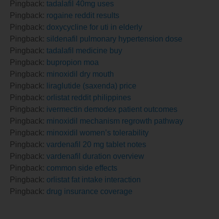
Pingback:
tadalafil 40mg uses
Pingback:
rogaine reddit results
Pingback:
doxycycline for uti in elderly
Pingback:
sildenafil pulmonary hypertension dose
Pingback:
tadalafil medicine buy
Pingback:
bupropion moa
Pingback:
minoxidil dry mouth
Pingback:
liraglutide (saxenda) price
Pingback:
orlistat reddit philippines
Pingback:
ivermectin demodex patient outcomes
Pingback:
minoxidil mechanism regrowth pathway
Pingback:
minoxidil women’s tolerability
Pingback:
vardenafil 20 mg tablet notes
Pingback:
vardenafil duration overview
Pingback:
common side effects
Pingback:
orlistat fat intake interaction
Pingback:
drug insurance coverage