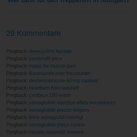
Wer zahlt für den Treppenlift in Stuttgart?
Beitrag:
29 Kommentare
Pingback:
doxycycline hyclate
Pingback:
vardenafil price
Pingback:
mobic for muscle pain
Pingback:
fluconazole over the counter
Pingback:
dexlansoprazole 60 mg capsule
Pingback:
heartburn from tadalafil
Pingback:
cenforce 150 reddit
Pingback:
sémaglutide injection effets secondaires
Pingback:
semaglutide prezzo wegovy
Pingback:
finns semaglutid naturligt
Pingback:
semaglutida preço caneta
Pingback:
musely minoxidil reviews